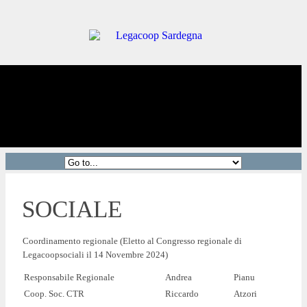
SOCIALE
Coordinamento regionale (Eletto al Congresso regionale di
Legacoopsociali il 14 Novembre 2024)
Responsabile Regionale
Andrea
Pianu
Coop. Soc. CTR
Riccardo
Atzori