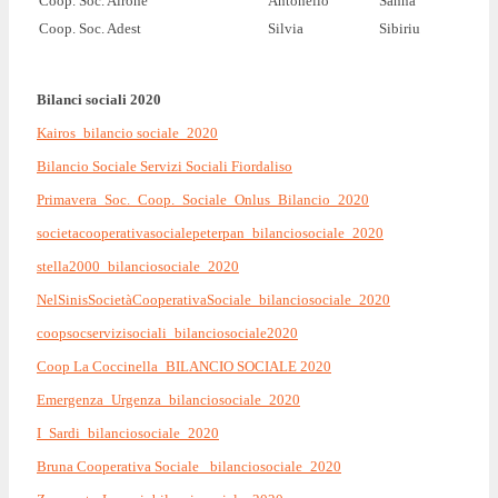
Coop. Soc. Airone
Antonello
Sanna
Coop. Soc. Adest
Silvia
Sibiriu
Bilanci sociali 2020
Kairos_bilancio sociale_2020
Bilancio Sociale Servizi Sociali Fiordaliso
Primavera_Soc._Coop._Sociale_Onlus_Bilancio_2020
societacooperativasocialepeterpan_
bilanciosociale_2020
stella2000_bilanciosociale_2020
NelSinisSocietàCooperativaSociale_bilanciosociale_2020
coopsocservizisociali_bilanciosociale2020
Coop La Coccinella_BILANCIO SOCIALE 2020
Emergenza_Urgenza_bilanciosociale_2020
I_Sardi_bilanciosociale_2020
Bruna Cooperativa Sociale _bilanciosociale_2020