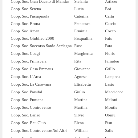
Coop. Soc. Gran Ducato di Mandas
Stefania
Artizzu
Coop. Soc. Serena
Lucia
Boi
Coop. Soc. Passaparola
Caterina
Carta
Coop. Soc. Bruna
Francesca
Casciu
Coop. Soc. Aman
Erminia
Cocco
Coop. Soc. Giubileo 2000
Pasqualina
Fais
Coop. Soc. Soccorso Sardo Sardegna
Rosa
Fara
Coop. Soc. Coagi
Margherita
Floris
Coop. Soc. Primavera
Rita
Filindeu
Coop. Soc. Casa Emmaus
Giovanna
Grillo
Coop. Soc. L’Arca
Agnese
Lampreu
Coop. Soc. La Carovana
Elisabetta
Lasio
Coop. Soc. Parsifal
Giulio
Macciocco
Coop. Soc. Funtana
Martina
Meloni
Coop. Soc. Controvento
Martina
Montis
Coop. Soc. Lariso
Silvio
Obinu
Coop. Soc. Bau Club
Elena
Pisu
Coop. Soc. Controvento/Noi Altri
William
Salis